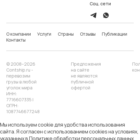
Соц. сети
О компании
Услуги
Страны
Отзывы
Публикации
Контакты
© 2008–2026
Предложения
Пол
Contship.ru -
на сайте
кон
перевозим
не являются
грузы в любой
публичной
уголок мира
офертой
ИНН:
7716607335 |
ОГРН:
1087746677248
Мы используем cookie для удобства использования
сайта. Я согласен с использованием cookies на условиях,
указанных в
Политике обработки персональных данных