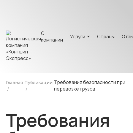
О
Услуги
Страны
Отз
компании
Требования безопасности при
Главная
Публикации
перевозке грузов
Требования