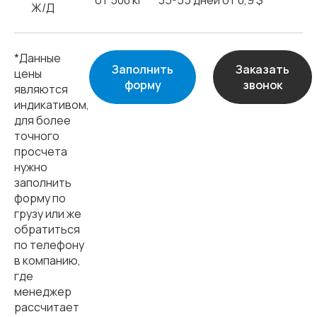
от 500 кг
35-55 дней
от 0,9 $
Ж/Д
*Данные
Заполнить
Заказать
цены
форму
звонок
являются
индикативом,
для более
точного
просчета
нужно
заполнить
форму по
грузу или же
обратиться
по телефону
в компанию,
где
менеджер
рассчитает