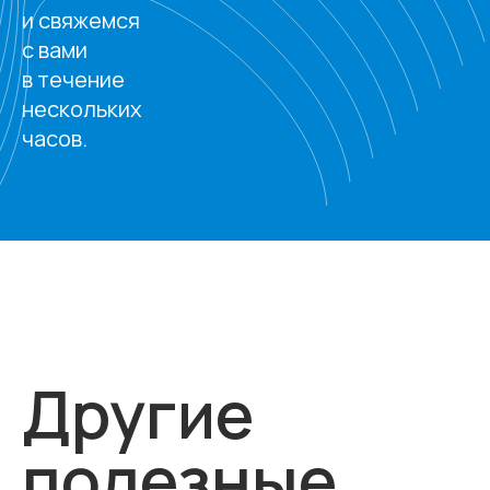
и свяжемся
с вами
в течение
нескольких
часов.
Другие
полезные