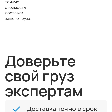
точную
стоимость
доставки
вашего груза.
Доверьте
свой груз
экспертам
Доставка точно в срок